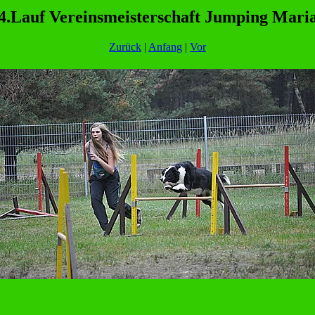
4.Lauf Vereinsmeisterschaft Jumping Mari
Zurück
|
Anfang
|
Vor