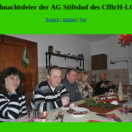
hnachtsfeier der AG Stiftshof des CfBrH-
Zurück
|
Anfang
|
Vor