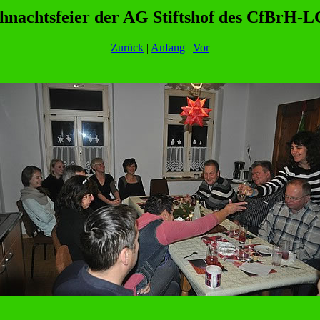
hnachtsfeier der AG Stiftshof des CfBrH-
Zurück
|
Anfang
|
Vor